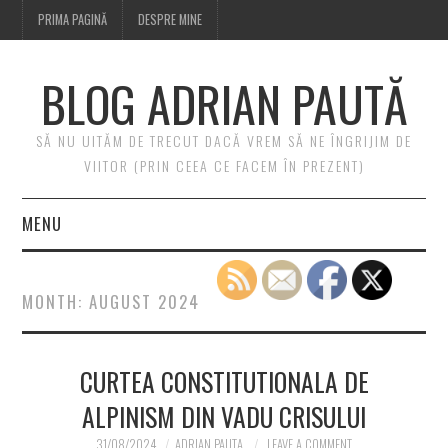
PRIMA PAGINĂ
DESPRE MINE
BLOG ADRIAN PAUTĂ
SĂ NU UITĂM DE TRECUT DACĂ VREM SĂ NE ÎNGRIJIM DE
VIITOR (PRIN CEEA CE FACEM ÎN PREZENT)
MENU
PRIMA PAGINĂ
MONTH:
AUGUST 2024
DESPRE MINE
CURTEA CONSTITUTIONALA DE
ALPINISM DIN VADU CRISULUI
31/08/2024
ADRIAN PAUTA
LEAVE A COMMENT