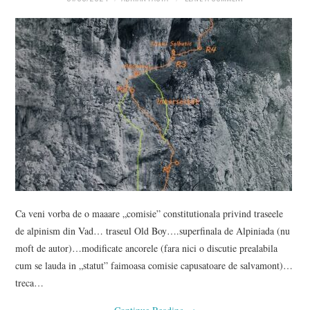
Ca veni vorba de o maaare „comisie” constitutionala privind traseele
de alpinism din Vad… traseul Old Boy….superfinala de Alpiniada (nu
moft de autor)…modificate ancorele (fara nici o discutie prealabila
cum se lauda in „statut” faimoasa comisie capusatoare de salvamont)…
treca…