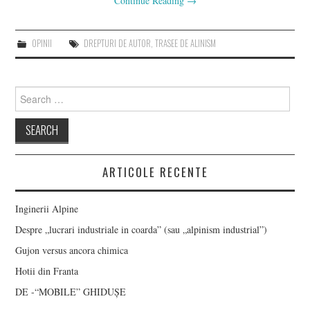
Continue Reading
→
OPINII
DREPTURI DE AUTOR
,
TRASEE DE ALINISM
Search
for:
ARTICOLE RECENTE
Inginerii Alpine
Despre „lucrari industriale in coarda” (sau „alpinism industrial”)
Gujon versus ancora chimica
Hotii din Franta
DE -“MOBILE” GHIDUȘE