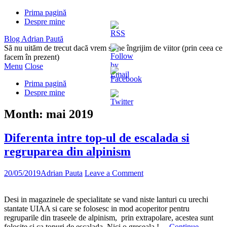
Prima pagină
Despre mine
Blog Adrian Paută
Să nu uităm de trecut dacă vrem să ne îngrijim de viitor (prin ceea ce
facem în prezent)
Menu
Close
Prima pagină
Despre mine
Month:
mai 2019
Diferenta intre top-ul de escalada si
regruparea din alpinism
20/05/2019
Adrian Pauta
Leave a Comment
Desi in magazinele de specialitate se vand niste lanturi cu urechi
stantate UIAA si care se folosesc in mod acoperitor pentru
regruparile din traseele de alpinism, prin extrapolare, acestea sunt
folosite si ca topuri de escalada. Nici o greseala !…
Continue