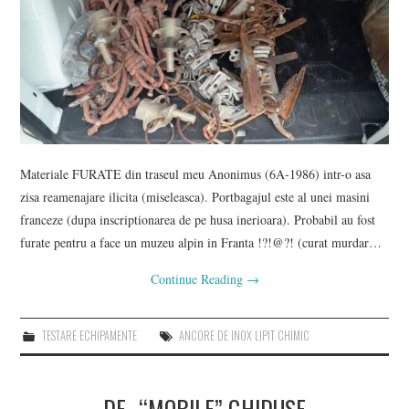
Materiale FURATE din traseul meu Anonimus (6A-1986) intr-o asa
zisa reamenajare ilicita (miseleasca). Portbagajul este al unei masini
franceze (dupa inscriptionarea de pe husa inerioara). Probabil au fost
furate pentru a face un muzeu alpin in Franta !?!@?! (curat murdar…
Continue Reading
→
TESTARE ECHIPAMENTE
ANCORE DE INOX LIPIT CHIMIC
DE -“MOBILE” GHIDUȘE