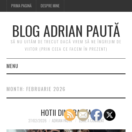
PRIMA PAGINĂ
DESPRE MINE
BLOG ADRIAN PAUTĂ
SĂ NU UITĂM DE TRECUT DACĂ VREM SĂ NE ÎNGRIJIM DE
VIITOR (PRIN CEEA CE FACEM ÎN PREZENT)
MENU
PRIMA PAGINĂ
MONTH:
FEBRUARIE 2026
DESPRE MINE
HOTII DIN FRANTA
27/02/2026
ADRIAN PAUTA
LEAVE A COMMENT