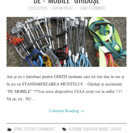
20/02/2026
ADRIAN PAUTA
LEAVE A COMMENT
Am și eu o întrebare pentru GHIZII montani care tot îmi dau în sus și
în jos cu STANDARDIZAREA MUNTELUI : Ghidați și ascensiuni
“PE MOBILE” ???(cu orice dispozitive UIAA aveți voi la suflet !!)?
Vă zic eu : NU…
Continue Reading
→
OPINII
,
TESTARE ECHIPAMENTE
ALPINISM
,
ASIGURARI MOBILE
,
GIDARE