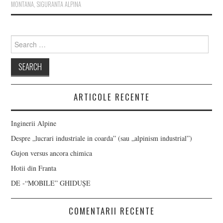
MONTANA
,
SIGURANTA ALPINA
Search
for:
ARTICOLE RECENTE
Inginerii Alpine
Despre „lucrari industriale in coarda” (sau „alpinism industrial”)
Gujon versus ancora chimica
Hotii din Franta
DE -“MOBILE” GHIDUȘE
COMENTARII RECENTE