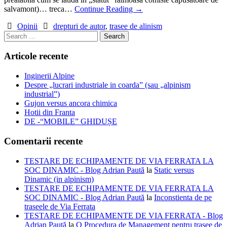
salvamont)… treca…
Continue Reading
→
Opinii
drepturi de autor
,
trasee de alinism
Search
for:
Articole recente
Inginerii Alpine
Despre „lucrari industriale in coarda” (sau „alpinism
industrial”)
Gujon versus ancora chimica
Hotii din Franta
DE -“MOBILE” GHIDUȘE
Comentarii recente
TESTARE DE ECHIPAMENTE DE VIA FERRATA LA
SOC DINAMIC - Blog Adrian Paută
la
Static versus
Dinamic (in alpinism)
TESTARE DE ECHIPAMENTE DE VIA FERRATA LA
SOC DINAMIC - Blog Adrian Paută
la
Inconstienta de pe
traseele de Via Ferrata
TESTARE DE ECHIPAMENTE DE VIA FERRATA - Blog
Adrian Paută
la
O Procedura de Management pentru trasee de