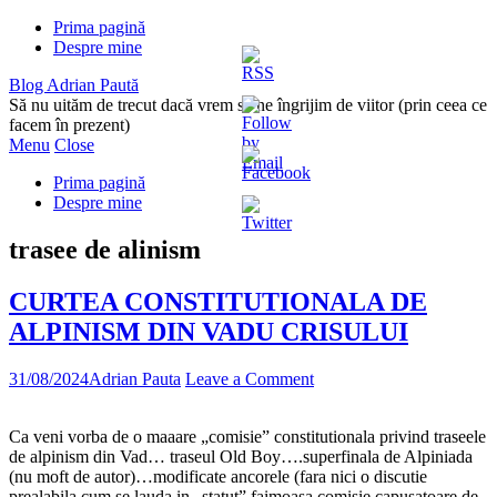
Prima pagină
Despre mine
Blog Adrian Paută
Să nu uităm de trecut dacă vrem să ne îngrijim de viitor (prin ceea ce
facem în prezent)
Menu
Close
Prima pagină
Despre mine
trasee de alinism
CURTEA CONSTITUTIONALA DE
ALPINISM DIN VADU CRISULUI
31/08/2024
Adrian Pauta
Leave a Comment
Ca veni vorba de o maaare „comisie” constitutionala privind traseele
de alpinism din Vad… traseul Old Boy….superfinala de Alpiniada
(nu moft de autor)…modificate ancorele (fara nici o discutie
prealabila cum se lauda in „statut” faimoasa comisie capusatoare de