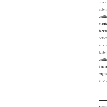
decem
noiem
aprili
marti
febru
octom
iulie
iunie
aprili
ianua
augus
iulie
Diver