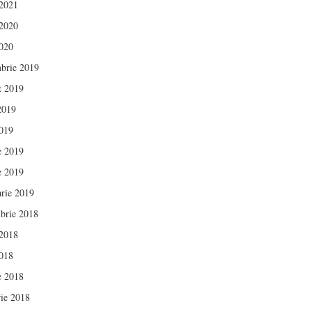
 2021
 2020
020
brie 2019
t 2019
 2019
019
e 2019
e 2019
arie 2019
brie 2018
 2018
018
e 2018
rie 2018