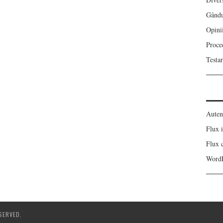
Gându
Opini
Proce
Testa
Autent
Flux i
Flux 
WordP
SERVED.