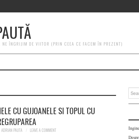
PAUTĂ
NE ÎNGRIJIM DE VIITOR (PRIN CEEA CE FACEM ÎN PREZENT)
Searc
for:
LE CU GUJOANELE SI TOPUL CU
REGRUPAREA
Ingin
ADRIAN PAUTA
LEAVE A COMMENT
Despre