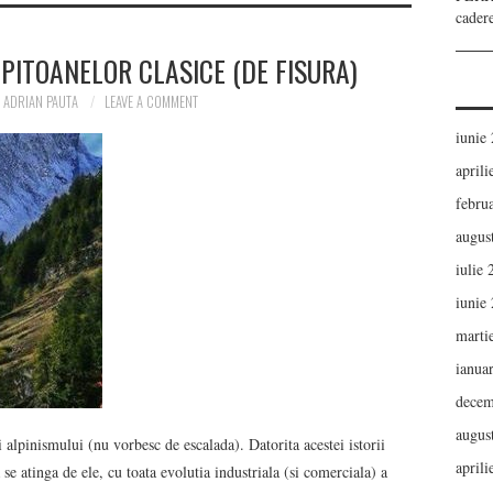
cader
PITOANELOR CLASICE (DE FISURA)
ADRIAN PAUTA
LEAVE A COMMENT
iunie
aprili
febru
augus
iulie
iunie
marti
ianua
decem
augus
ei alpinismului (nu vorbesc de escalada). Datorita acestei istorii
aprili
se atinga de ele, cu toata evolutia industriala (si comerciala) a