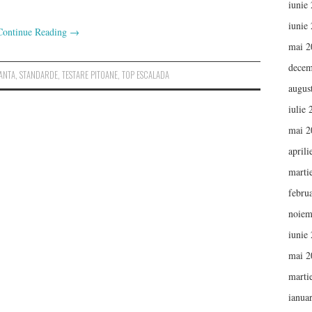
iunie
iunie
Continue Reading
→
mai 2
decem
ANTA
,
STANDARDE
,
TESTARE PITOANE
,
TOP ESCALADA
augus
iulie
mai 2
aprili
marti
febru
noiem
iunie
mai 2
marti
ianua