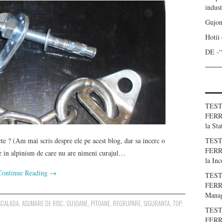
indust
Gujon
Hotii
DE -
TEST
FERR
la
Sta
cte ? (Am mai scris despre ele pe acest blog, dar sa incerc o
TEST
FERR
ie in alpinism de care nu are nimeni curajul…
la
Inc
Continue Reading
→
TEST
FERRA
Manag
ESCALADA
,
ASUMARE DE RISC
,
GUJOANE
,
PITOANE
,
REGRUPARE
,
SIGURANTA
,
TOP
,
TEST
FERRA