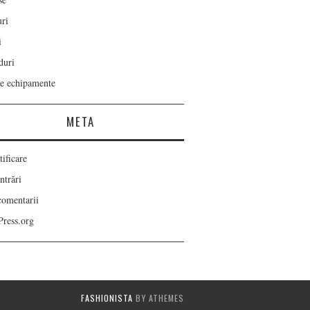
ri
i
duri
re echipamente
META
ificare
ntrări
comentarii
ress.org
FASHIONISTA
BY ATHEMES