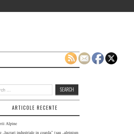
h
ARTICOLE RECENTE
erii Alpine
 „lucrari industriale in coarda” (sau „alpinism