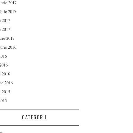
brie 2017
brie 2017
e 2017
e 2017
arie 2017
brie 2016
 2016
 2016
e 2016
rie 2016
t 2015
 2015
CATEGORII
se