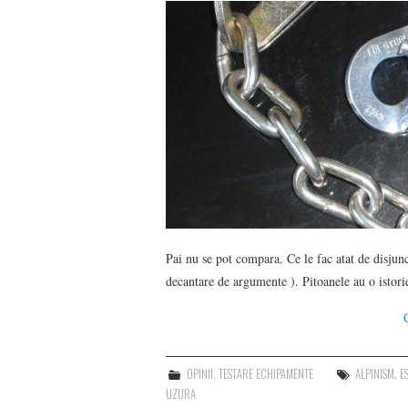
Pai nu se pot compara. Ce le fac atat de disjun
decantare de argumente ). Pitoanele au o istor
OPINII
,
TESTARE ECHIPAMENTE
ALPINISM. 
UZURA