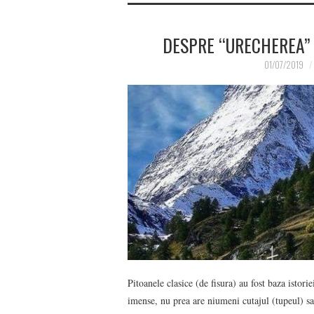
DESPRE “URECHEREA” 
01/07/2019
Pitoanele clasice (de fisura) au fost baza istori
imense, nu prea are niumeni cutajul (tupeul) sa 