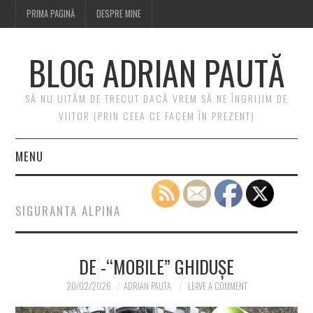
PRIMA PAGINĂ
DESPRE MINE
BLOG ADRIAN PAUTĂ
SĂ NU UITĂM DE TRECUT DACĂ VREM SĂ NE ÎNGRIJIM DE
VIITOR (PRIN CEEA CE FACEM ÎN PREZENT)
MENU
PRIMA PAGINĂ
SIGURANTA ALPINA
DESPRE MINE
DE -“MOBILE” GHIDUȘE
20/02/2026
ADRIAN PAUTA
LEAVE A COMMENT