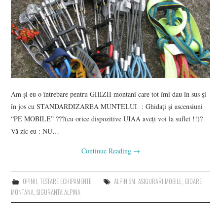
Am și eu o întrebare pentru GHIZII montani care tot îmi dau în sus și
în jos cu STANDARDIZAREA MUNTELUI : Ghidați și ascensiuni
“PE MOBILE” ???(cu orice dispozitive UIAA aveți voi la suflet !!)?
Vă zic eu : NU…
Continue Reading
→
OPINII
,
TESTARE ECHIPAMENTE
ALPINISM
,
ASIGURARI MOBILE
,
GIDARE
MONTANA
,
SIGURANTA ALPINA