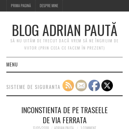
PRIMA PAGINĂ
DESPRE MINE
BLOG ADRIAN PAUTĂ
SĂ NU UITĂM DE TRECUT DACĂ VREM SĂ NE ÎNGRIJIM DE
VIITOR (PRIN CEEA CE FACEM ÎN PREZENT)
MENU
PRIMA PAGINĂ
SISTEME DE SIGURANTA
DESPRE MINE
INCONSTIENTA DE PE TRASEELE
DE VIA FERRATA
17/05/2018
ADRIAN PAUTA
1 COMMENT