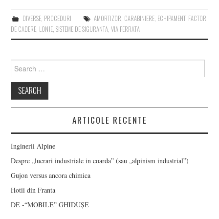
DIVERSE
,
PROCEDURI
AMORTIZOR
,
CARABINIERE
,
ECHIPAMENT
,
FACTOR
DE CADERE
,
LONJE
,
SISTEME DE SIGURANTA
,
VIA FERRATA
Search
for:
ARTICOLE RECENTE
Inginerii Alpine
Despre „lucrari industriale in coarda” (sau „alpinism industrial”)
Gujon versus ancora chimica
Hotii din Franta
DE -“MOBILE” GHIDUȘE