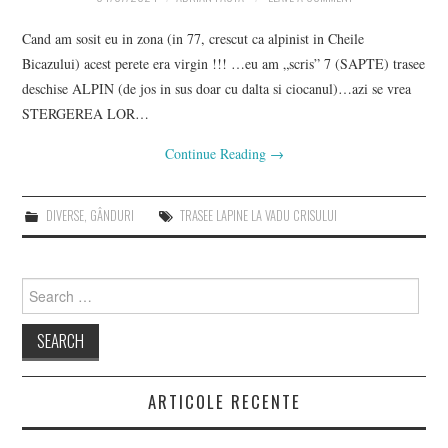
Cand am sosit eu in zona (in 77, crescut ca alpinist in Cheile
Bicazului) acest perete era virgin !!! …eu am „scris” 7 (SAPTE) trasee
deschise ALPIN (de jos in sus doar cu dalta si ciocanul)…azi se vrea
STERGEREA LOR…
Continue Reading
→
DIVERSE
,
GÂNDURI
TRASEE LAPINE LA VADU CRISULUI
Search
for:
ARTICOLE RECENTE