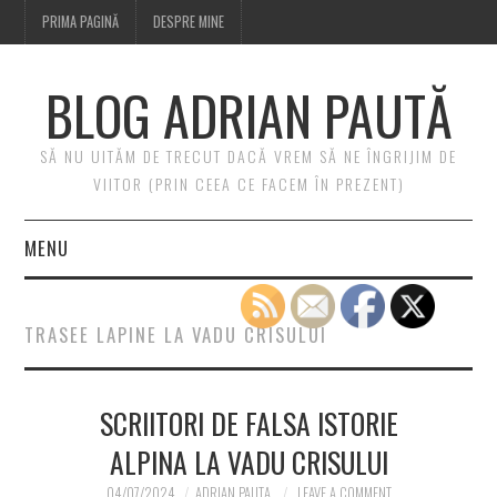
PRIMA PAGINĂ
DESPRE MINE
BLOG ADRIAN PAUTĂ
SĂ NU UITĂM DE TRECUT DACĂ VREM SĂ NE ÎNGRIJIM DE
VIITOR (PRIN CEEA CE FACEM ÎN PREZENT)
MENU
PRIMA PAGINĂ
TRASEE LAPINE LA VADU CRISULUI
DESPRE MINE
SCRIITORI DE FALSA ISTORIE
ALPINA LA VADU CRISULUI
04/07/2024
ADRIAN PAUTA
LEAVE A COMMENT