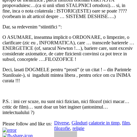
propovaduiesc…(ca si unii sfinti STALPNICI ortodoxi)… si, in
fine, inca o nota colaterala : ISTORIC(ESTE) oare se poate ????
(vorbeam in alt articol despre … SISTEME DESHISE….)
Dar, sa redevenim “stiintifici “:
O ASUMARE, inseamna implicit o ORDONARE, o limpezire, o
clarificare (zic eu , INFORMATICA), care … transcede barierele …
ENERGETICE (of, saracul Newton !…), bariere care, sunt excesiv
considerate axiomatice, de catre fizicienii convinsi ca pot trece in
subsol, conceptele ….FILOZOFICE !
Deci, lasati DOGMELE pentru “prosti” (e un citat ! – din Parintele
Staniloaie-), si ingaduiti mintea libera , pentru orice om cu INIMA
curata !!!
P.S. : imi cer scuze, nu sunt nici fizician, nici filozof (nici macar…
critic de film)… sunt doar un biet inginer (antonimul…
intelectualului ?)
Diverse
,
Gânduri
calatorie in timp
,
film
,
Please follow and like us:
filozofie
,
religie