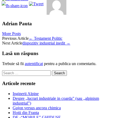
Adrian Pauta
More Posts
Post
Previous Article
←
Testament Politic
Next Article
dispozitiv industrial inedit
→
navigation
Lasă un răspuns
Trebuie să fii
autentificat
pentru a publica un comentariu.
Search
for:
Articole recente
Inginerii Alpine
Despre „lucrari industriale in coarda” (sau „alpinism
industrial”)
Gujon versus ancora chimica
Hotii din Franta
DE -“MOBILE” GHIDUȘE