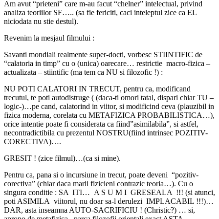
Am avut “prieteni” care m-au facut “chelner” intelectual, privind
analiza teoriilor SF….. (sa fie fericiti, caci inteleptul zice ca EL
niciodata nu stie destul).
Revenim la mesjaul filmului :
Savanti mondiali realmente super-docti, vorbesc STIINTIFIC de
“calatoria in timp” cu o (unica) oarecare… restrictie macro-fizica –
actualizata – stiintific (ma tem ca NU si filozofic !) :
NU POTI CALATORI IN TRECUT, pentru ca, modificand
trecutul, te poti autodistruge ( (daca-ti omori tatal, dispari chiar TU –
logic-)…pe cand, calatorind in viitor, si modificind ceva (plauzibil in
fizica moderna, corelata cu METAFIZICA PROBABILISTICA…),
orice intentie poate fi considerata ca fiind”asimilabila”, si astfel,
necontradictibila cu prezentul NOSTRU(fiind intrinsec POZITIV-
CORECTIVA)….
GRESIT ! (zice filmul)…(ca si mine).
Pentru ca, pana si o incursiune in trecut, poate deveni “pozitiv-
corectiva” (chiar daca marii fizicieni contrazic teoria…). Cu o
singura conditie : SA ITI… A S U M I GRESEALA !!! (si atunci,
poti ASIMILA viitorul, nu doar sa-l derulezi IMPLACABIL !!!)…
DAR, asta inseamna AUTO-SACRIFICIU ! (Christic?) … si,
apropo de metafizica , parca filozofii orientali exact ASTA