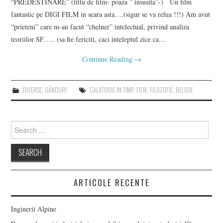
“PREDESTINARE” (titlu de film- poaza ” insusita”-) Un film
fantastic pe DIGI FILM in seara asta….(sigur se va relua !!!) Am avut
“prieteni” care m-au facut “chelner” intelectual, privind analiza
teoriilor SF….. (sa fie fericiti, caci inteleptul zice ca…
Continue Reading
→
DIVERSE
,
GÂNDURI
CALATORIE IN TIMP
,
FILM
,
FILOZOFIE
,
RELIGIE
Search
for:
ARTICOLE RECENTE
Inginerii Alpine