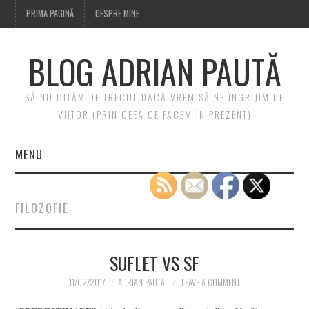
PRIMA PAGINĂ
DESPRE MINE
BLOG ADRIAN PAUTĂ
SĂ NU UITĂM DE TRECUT DACĂ VREM SĂ NE ÎNGRIJIM DE
VIITOR (PRIN CEEA CE FACEM ÎN PREZENT)
MENU
PRIMA PAGINĂ
FILOZOFIE
DESPRE MINE
SUFLET VS SF
11/02/2017
ADRIAN PAUTA
LEAVE A COMMENT