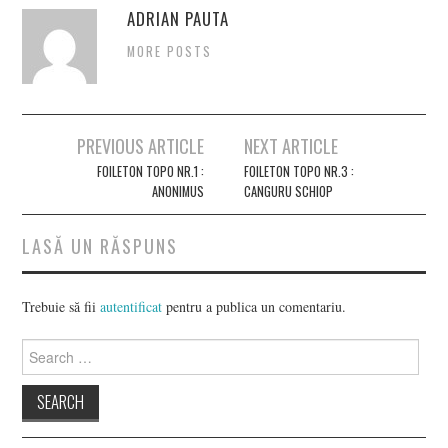
ADRIAN PAUTA
MORE POSTS
Post
PREVIOUS ARTICLE
NEXT ARTICLE
navigation
FOILETON TOPO NR.1 :
FOILETON TOPO NR.3 :
ANONIMUS
CANGURU SCHIOP
LASĂ UN RĂSPUNS
Trebuie să fii
autentificat
pentru a publica un comentariu.
Search
for: