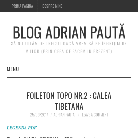
PRIMA PAGINĂ
DESPRE MINE
BLOG ADRIAN PAUTĂ
SĂ NU UITĂM DE TRECUT DACĂ VREM SĂ NE ÎNGRIJIM DE
VIITOR (PRIN CEEA CE FACEM ÎN PREZENT)
MENU
PRIMA PAGINĂ
FOILETON TOPO NR.2 : CALEA
DESPRE MINE
TIBETANA
25/03/2017
ADRIAN PAUTA
LEAVE A COMMENT
LEGENDA PDF