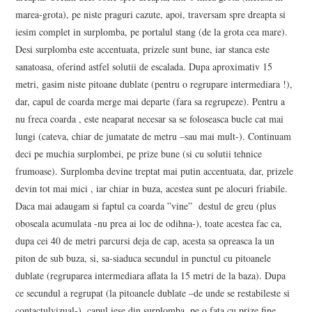
marea-grota), pe niste praguri cazute, apoi, traversam spre dreapta si
iesim complet in surplomba, pe portalul stang (de la grota cea mare).
Desi surplomba este accentuata, prizele sunt bune, iar stanca este
sanatoasa, oferind astfel solutii de escalada. Dupa aproximativ 15
metri, gasim niste pitoane dublate (pentru o regrupare intermediara !),
dar, capul de coarda merge mai departe (fara sa regrupeze). Pentru a
nu freca coarda , este neaparat necesar sa se foloseasca bucle cat mai
lungi (cateva, chiar de jumatate de metru –sau mai mult-). Continuam
deci pe muchia surplombei, pe prize bune (si cu solutii tehnice
frumoase). Surplomba devine treptat mai putin accentuata, dar, prizele
devin tot mai mici , iar chiar in buza, acestea sunt pe alocuri friabile.
Daca mai adaugam si faptul ca coarda ”vine” destul de greu (plus
oboseala acumulata -nu prea ai loc de odihna-), toate acestea fac ca,
dupa cei 40 de metri parcursi deja de cap, acesta sa opreasca la un
piton de sub buza, si, sa-siaduca secundul in punctul cu pitoanele
dublate (regruparea intermediara aflata la 15 metri de la baza). Dupa
ce secundul a regrupat (la pitoanele dublate –de unde se restabileste si
contactulvizual-), capul iese din surplomba, pe o fata cu prize fine