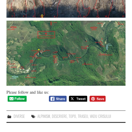
Please follow and like us:
DIVERSE
ALPINISM
,
DESCRIERE
,
TOPO
,
TRASEU
,
VADU CRISULUI