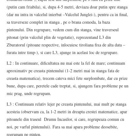
(putin cam friabila), si, dupa 4-5 metri, deviaza doar putin spre stanga
(dar nu intra in valcelul inierbat –Valcelul Junglei-), pentru ca in final,
sa traverseze complet in stanga , pe o brana comoda, la baza
pintenului. Din regrupare, vedem cum din stanga, vine traverseul
pitonat (prin valcelul plin de vegetatie), reprezentand L3 din
Zburatorul (pitoane respective, inlocuiesc tiroliana fixa de alta data –
furata intre timp-), si care L3, ajunge in acelasi loc de regrupare.
L2 : In continuare, dificultatea nu mai este la fel de mare; continuam
aproximativ pe creasta pintenului (1-2 metri mai in stanga fata de
creasta matematica), trecem cateva mici fete surplombate, dar cu prize
bune, dupa care, peretele cade treptat, si, ajungem fara probleme pe un
mic prag, unde regrupam.
L3 : Continuam relativ lejer pe creasta pintenului, mai mult pe stanga
acesteia (observam ca, la 1-2 metri in dreapta crestei matematice, apar
pitoanele din traseul Drumu Incasilor, si care, regrupeaza comun cu
noi, pe varful pintenului). Fara sa mai apara probleme deosebite,
regrupam pe pinten.