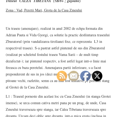
Traseul CALEA TIBETANA (5B/8+ ; gujoane)
Zona : Vad, Peretii Mari, Grota de la Casa Zmeului
Un traseu (amenajare), realizat in anul 2002 de echpa formata din
Adrian Pauta si Vida Gyorgi, ca solutie la practic desfiintarea traseului
Zburatorul (prin vandalizarea tirolianei fixe, ce reprezenta L3 in
respectivul traseu). S-a pastrat astfel pintenul de sus din Zburatorul
(realizat pe scheletul fostului traseu Vama Sarii – de mult timp
dezafectat-); iar pintenul respectiv, a fost astfel legat intr-o linie mai
fireasca cu baza peretelui. Amenajarea partii inferioare, s-a facut
preponderent de sus in jos (deci nu foarte etic), si, s-au gasit ceva
pitoane vechi, razletite, semn ca au mai fost tentative pe portalul stang
al Grotei de la Casa Zmeului.
L1 : Traseul porneste din acelasi loc cu Casa Zmeului (in stanga Grotei
imense), se urca comun cativa metri pana pe un prag, de unde, Casa
Zmeului traverseaza spre stanga, iar Calea Tibetana traverseaza spre
dreapta. Urcam deci oblic spre dreapta, intr-o mica grota (inclusa in