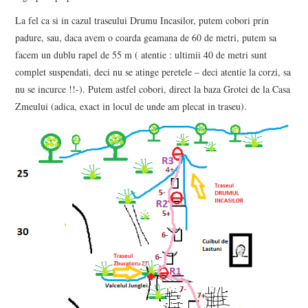
La fel ca si in cazul traseului Drumu Incasilor, putem cobori prin
padure, sau, daca avem o coarda geamana de 60 de metri, putem sa
facem un dublu rapel de 55 m ( atentie : ultimii 40 de metri sunt
complet suspendati, deci nu se atinge peretele – deci atentie la corzi, sa
nu se incurce !!-). Putem astfel cobori, direct la baza Grotei de la Casa
Zmeului (adica, exact in locul de unde am plecat in traseu).