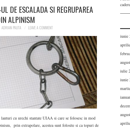
cader
-UL DE ESCALADA SI REGRUPAREA
IN ALPINISM
ADRIAN PAUTA
LEAVE A COMMENT
iunie
aprili
febru
augus
iulie
iunie
marti
ianua
decem
augus
e lanturi cu urechi stantate UIAA si care se folosesc in mod
aprili
pinism, prin extrapolare, acestea sunt folosite si ca topuri de