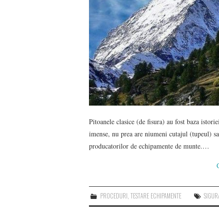
Pitoanele clasice (de fisura) au fost baza istori
imense, nu prea are niumeni cutajul (tupeul) sa 
producatorilor de echipamente de munte.…
PROCEDURI
,
TESTARE ECHIPAMENTE
SIGUR