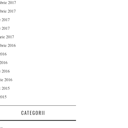
brie 2017
brie 2017
e 2017
e 2017
arie 2017
brie 2016
 2016
 2016
e 2016
rie 2016
t 2015
 2015
CATEGORII
se