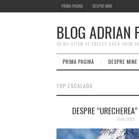
PRIMA PAGINĂ
DESPRE MINE
BLOG ADRIAN 
SĂ NU UITĂM DE TRECUT DACĂ VREM SĂ 
PRIMA PAGINĂ
DESPRE MINE
TOP ESCALADA
DESPRE “URECHEREA” 
01/07/2019