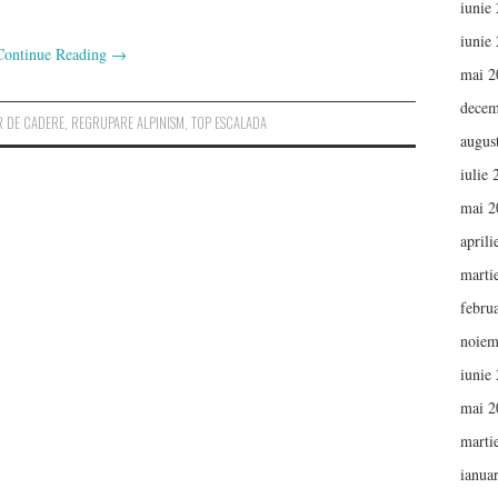
iunie
iunie
Continue Reading
→
mai 2
decem
R DE CADERE
,
REGRUPARE ALPINISM
,
TOP ESCALADA
augus
iulie
mai 2
aprili
marti
febru
noiem
iunie
mai 2
marti
ianua