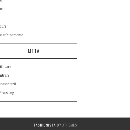
ri
i
duri
re echipamente
META
ificare
ntrări
comentarii
ress.org
FASHIONISTA
BY ATHEMES