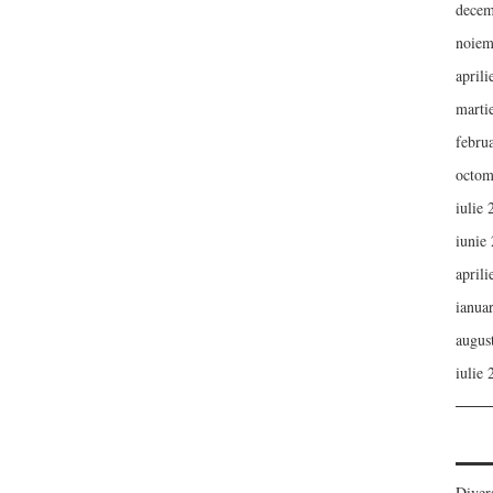
decem
noiem
aprili
marti
febru
octom
iulie
iunie
aprili
ianua
augus
iulie
Diver