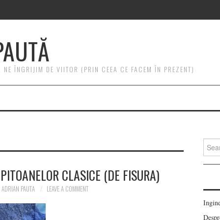
PAUTĂ
NE ÎNGRIJIM DE VIITOR (PRIN CEEA CE FACEM ÎN PREZENT)
Searc
for:
PITOANELOR CLASICE (DE FISURA)
ADRIAN PAUTA
LEAVE A COMMENT
Ingin
Despre