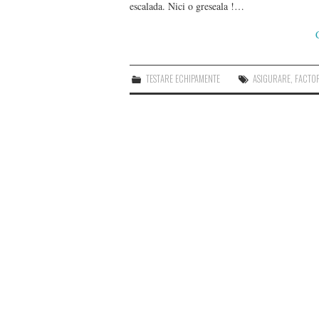
escalada. Nici o greseala !…
TESTARE ECHIPAMENTE
ASIGURARE
,
FACTO