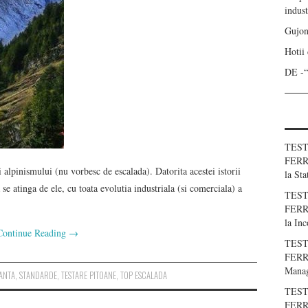
indust
Gujon
Hotii
DE -
TEST
FERR
ei alpinismului (nu vorbesc de escalada). Datorita acestei istorii
la
Sta
se atinga de ele, cu toata evolutia industriala (si comerciala) a
TEST
FERR
la
Inc
Continue Reading
→
TEST
FERRA
Manag
ANTA
,
STANDARDE
,
TESTARE PITOANE
,
TOP ESCALADA
TEST
FERRA