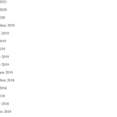
 2021
 2020
020
brie 2019
t 2019
 2019
019
e 2019
e 2019
arie 2019
brie 2018
 2018
018
e 2018
rie 2018