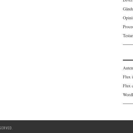
Gându
Opini
Proce
Testa
Autent
Flux i
Flux 
WordP
SERVED.