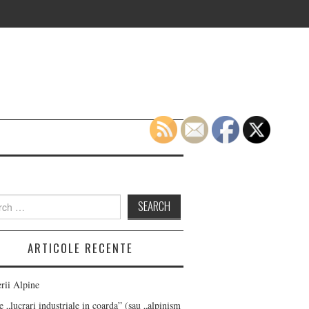
h
ARTICOLE RECENTE
erii Alpine
 „lucrari industriale in coarda” (sau „alpinism