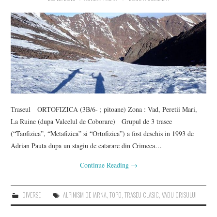
Traseul ORTOFIZICA (3B/6- ; pitoane) Zona : Vad, Peretii Mari,
La Ruine (dupa Valcelul de Coborare) Grupul de 3 trasee
(“Taofizica”, “Metafizica” si “Ortofizica”) a fost deschis in 1993 de
Adrian Pauta dupa un stagiu de catarare din Crimeea…
Continue Reading
→
DIVERSE
ALPINISM DE IARNA
,
TOPO
,
TRASEU CLASIC
,
VADU CRISULUI