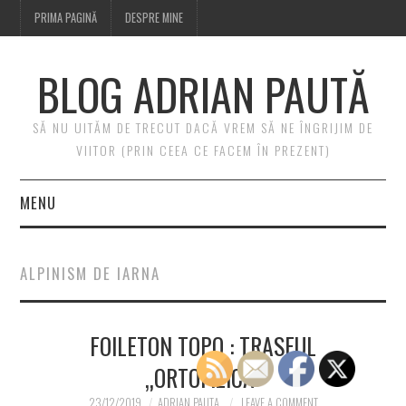
PRIMA PAGINĂ
DESPRE MINE
BLOG ADRIAN PAUTĂ
SĂ NU UITĂM DE TRECUT DACĂ VREM SĂ NE ÎNGRIJIM DE
VIITOR (PRIN CEEA CE FACEM ÎN PREZENT)
MENU
PRIMA PAGINĂ
ALPINISM DE IARNA
DESPRE MINE
FOILETON TOPO : TRASEUL
„ORTOFIZICA”
23/12/2019
ADRIAN PAUTA
LEAVE A COMMENT