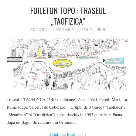
FOILETON TOPO : TRASEUL
„TAOFIZICA”
23/12/2019
ADRIAN PAUTA
LEAVE A COMMENT
Traseul TAOFIZICA (2B/5+ ; pitoane) Zona : Vad, Peretii Mari, La
Ruine (dupa Valcelul de Coborare) Grupul de 3 trasee (“Taofizica”,
“Metafizica” si “Ortofizica”) a fost deschis in 1993 de Adrian Pauta
dupa un stagiu de catarare din Crimeea…
Continue Reading
→