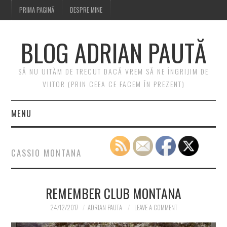
PRIMA PAGINĂ
DESPRE MINE
BLOG ADRIAN PAUTĂ
SĂ NU UITĂM DE TRECUT DACĂ VREM SĂ NE ÎNGRIJIM DE
VIITOR (PRIN CEEA CE FACEM ÎN PREZENT)
MENU
PRIMA PAGINĂ
CASSIO MONTANA
DESPRE MINE
REMEMBER CLUB MONTANA
24/12/2017
ADRIAN PAUTA
LEAVE A COMMENT