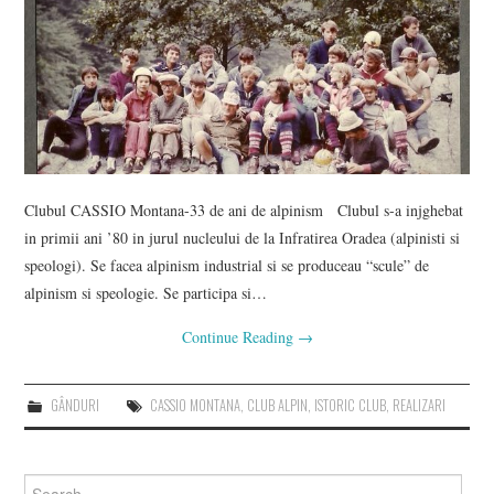
Clubul CASSIO Montana-33 de ani de alpinism Clubul s-a injghebat
in primii ani ’80 in jurul nucleului de la Infratirea Oradea (alpinisti si
speologi). Se facea alpinism industrial si se produceau “scule” de
alpinism si speologie. Se participa si…
Continue Reading
→
GÂNDURI
CASSIO MONTANA
,
CLUB ALPIN
,
ISTORIC CLUB
,
REALIZARI
Search