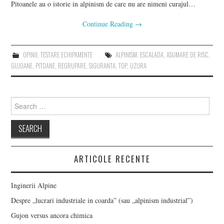
Pitoanele au o istorie in alpinism de care nu are nimeni curajul…
Continue Reading
→
OPINII
,
TESTARE ECHIPAMENTE
ALPINISM. ESCALADA
,
ASUMARE DE RISC
,
GUJOANE
,
PITOANE
,
REGRUPARE
,
SIGURANTA
,
TOP
,
UZURA
Search
for:
ARTICOLE RECENTE
Inginerii Alpine
Despre „lucrari industriale in coarda” (sau „alpinism industrial”)
Gujon versus ancora chimica