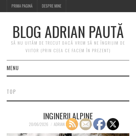
PRIMA PAGINĂ
DESPRE MINE
BLOG ADRIAN PAUTĂ
SĂ NU UITĂM DE TRECUT DACĂ VREM SĂ NE ÎNGRIJIM DE
VIITOR (PRIN CEEA CE FACEM ÎN PREZENT)
MENU
PRIMA PAGINĂ
TOP
DESPRE MINE
INGINERII ALPINE
20/06/2026
ADRIAN PAUTA
LEAVE A COMMENT