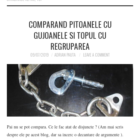
COMPARAND PITOANELE CU
GUJOANELE SI TOPUL CU
REGRUPAREA
09/07/2019
ADRIAN PAUTA
LEAVE A COMMENT
Pai nu se pot compara. Ce le fac atat de disjuncte ? (Am mai scris
despre ele pe acest blog, dar sa incerc o decantare de argumente ).