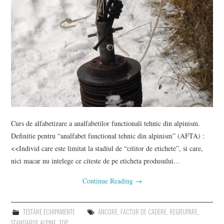
Curs de alfabetizare a analfabetilor functionali tehnic din alpinism.
Definitie pentru “analfabet functional tehnic din alpinism” (AFTA) :
<<Individ care este limitat la stadiul de “cititor de etichete”, si care,
nici macar nu intelege ce citeste de pe eticheta produsului…
Continue Reading
→
TESTARE ECHIPAMENTE
ANCORE
,
FACTOR DE CADERE
,
REGRUPARE
,
STANDARDE ALPINE
,
TOP