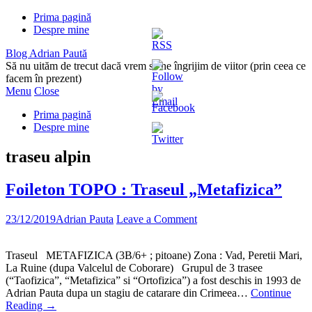
Prima pagină
Despre mine
Blog Adrian Paută
Să nu uităm de trecut dacă vrem să ne îngrijim de viitor (prin ceea ce
facem în prezent)
Menu
Close
Prima pagină
Despre mine
traseu alpin
Foileton TOPO : Traseul „Metafizica”
23/12/2019
Adrian Pauta
Leave a Comment
Traseul METAFIZICA (3B/6+ ; pitoane) Zona : Vad, Peretii Mari,
La Ruine (dupa Valcelul de Coborare) Grupul de 3 trasee
(“Taofizica”, “Metafizica” si “Ortofizica”) a fost deschis in 1993 de
Adrian Pauta dupa un stagiu de catarare din Crimeea…
Continue
Reading
→