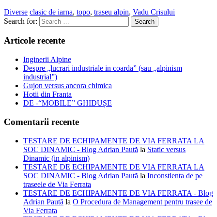
Diverse
clasic de iarna
,
topo
,
traseu alpin
,
Vadu Crisului
Search for:
Articole recente
Inginerii Alpine
Despre „lucrari industriale in coarda” (sau „alpinism
industrial”)
Gujon versus ancora chimica
Hotii din Franta
DE -“MOBILE” GHIDUȘE
Comentarii recente
TESTARE DE ECHIPAMENTE DE VIA FERRATA LA
SOC DINAMIC - Blog Adrian Paută
la
Static versus
Dinamic (in alpinism)
TESTARE DE ECHIPAMENTE DE VIA FERRATA LA
SOC DINAMIC - Blog Adrian Paută
la
Inconstienta de pe
traseele de Via Ferrata
TESTARE DE ECHIPAMENTE DE VIA FERRATA - Blog
Adrian Paută
la
O Procedura de Management pentru trasee de
Via Ferrata