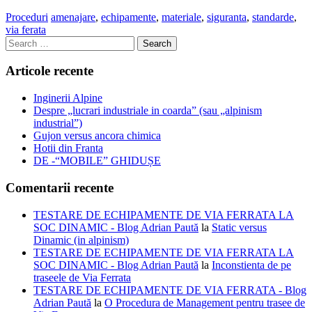
Proceduri
amenajare
,
echipamente
,
materiale
,
siguranta
,
standarde
,
via ferata
Search
for:
Articole recente
Inginerii Alpine
Despre „lucrari industriale in coarda” (sau „alpinism
industrial”)
Gujon versus ancora chimica
Hotii din Franta
DE -“MOBILE” GHIDUȘE
Comentarii recente
TESTARE DE ECHIPAMENTE DE VIA FERRATA LA
SOC DINAMIC - Blog Adrian Paută
la
Static versus
Dinamic (in alpinism)
TESTARE DE ECHIPAMENTE DE VIA FERRATA LA
SOC DINAMIC - Blog Adrian Paută
la
Inconstienta de pe
traseele de Via Ferrata
TESTARE DE ECHIPAMENTE DE VIA FERRATA - Blog
Adrian Paută
la
O Procedura de Management pentru trasee de