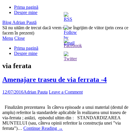
Prima pagină
Despre mine
Blog Adrian Paută
Să nu uităm de trecut dacă vrem să ne îngrijim de viitor (prin ceea ce
facem în prezent)
Menu
Close
Prima pagină
Despre mine
via ferata
Amenajare traseu de via ferrata -4
12/07/2016
Adrian Pauta
Leave a Comment
Finalizăm prezentarea în câteva episoade a unui material (destul de
amplu) referitor la standardele aplicabile în realizarea unui traseu de
via-ferrata ; astăzi, episodul ultim din : STANDARDIZAREA
MUNTELUI (sau, câteva opinii referitor la construcția unei ”via
ferrata”)…
Continue Reading
→