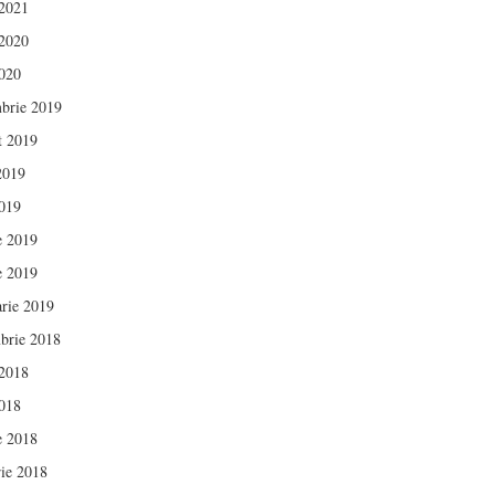
 2021
 2020
020
brie 2019
t 2019
 2019
019
e 2019
e 2019
arie 2019
brie 2018
 2018
018
e 2018
rie 2018