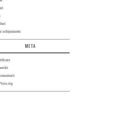
ri
i
duri
re echipamente
META
ificare
ntrări
comentarii
ress.org