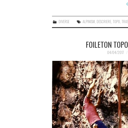
DIVERSE
ALPINISM
,
DESCRIERE
,
TOPO
,
TRA
FOILETON TOPO
04/04/2017