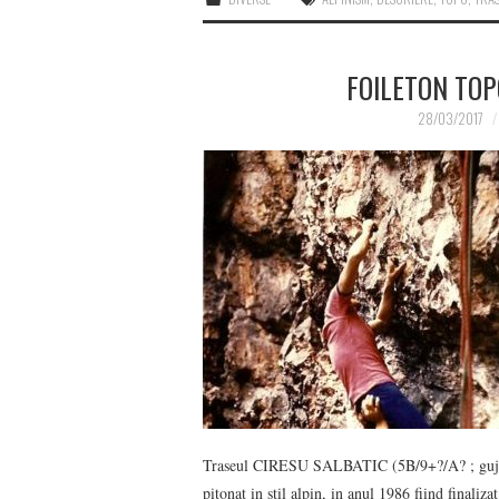
FOILETON TOP
28/03/2017
Traseul CIRESU SALBATIC (5B/9+?/A? ; gujoan
pitonat in stil alpin, in anul 1986 fiind finaliz