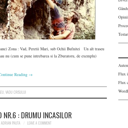
Gându
Opini
Proce
Testa
e) Zona : Vad, Peretii Mari, sub Ochii Bufnitei Un alt traseu
 sau nu (cum se pune intrebarea si la Zburatoru, de exemplu)
Autent
Flux i
Continue Reading
→
Flux 
WordP
SEU
,
VADU CRISULUI
 NR.6 : DRUMU INCASILOR
ADRIAN PAUTA
LEAVE A COMMENT