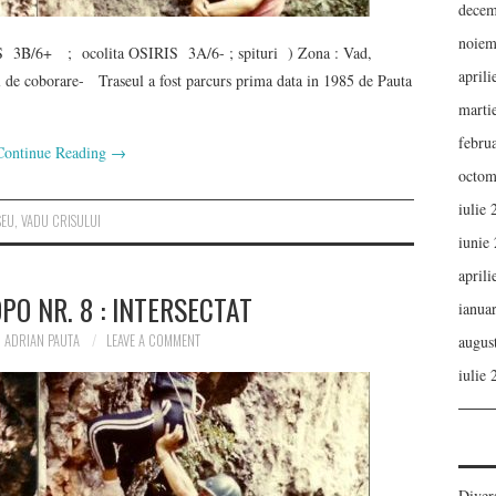
decem
noiem
3B/6+ ; ocolita OSIRIS 3A/6- ; spituri ) Zona : Vad,
aprili
l de coborare- Traseul a fost parcurs prima data in 1985 de Pauta
marti
febru
Continue Reading
→
octom
iulie
SEU
,
VADU CRISULUI
iunie
aprili
PO NR. 8 : INTERSECTAT
ianua
ADRIAN PAUTA
LEAVE A COMMENT
augus
iulie
Diver