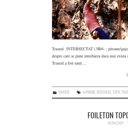
Traseul INTERSECTAT (3B/6- ; pitoane/gujoan
despre care se pune intrebarea daca mai exista
Traseul a fost unul…
DIVERSE
ALPINISM
,
DESCRIERE
,
TOPO
,
TRA
FOILETON TOPO
01/04/2017