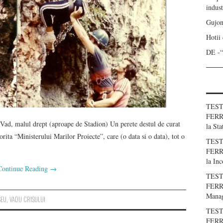
indust
Gujon
Hotii
DE -
TEST
FERR
malul drept (aproape de Stadion) Un perete destul de curat
la
Sta
torita “Ministerului Marilor Proiecte”, care (o data si o data), tot o
TEST
FERR
la
Inc
Continue Reading
→
TEST
FERRA
Manag
SEU
,
VADU CRISULUI
TEST
FERRA