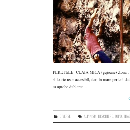
PERETELE CLAIA MICA (gujoane) Zona : Vad, 
si foarte usor accesibil, dar, in mare pericol da
sa aprobe dublarea…
DIVERSE
ALPINISM
,
DESCRIERE
,
TOPO
,
TRA