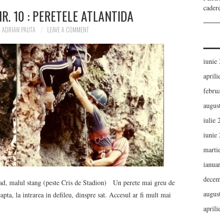
cader
R. 10 : PERETELE ATLANTIDA
ADRIAN PAUTA
LEAVE A COMMENT
iunie
aprili
febru
augus
iulie
iunie
marti
ianua
decem
malul stang (peste Cris de Stadion) Un perete mai greu de
augus
reapta, la intrarea in defileu, dinspre sat. Accesul ar fi mult mai
aprili