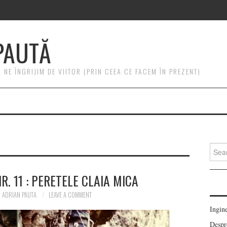
PAUTĂ
NE ÎNGRIJIM DE VIITOR (PRIN CEEA CE FACEM ÎN PREZENT)
Searc
for:
R. 11 : PERETELE CLAIA MICA
ADRIAN PAUTA
LEAVE A COMMENT
Ingin
Despre