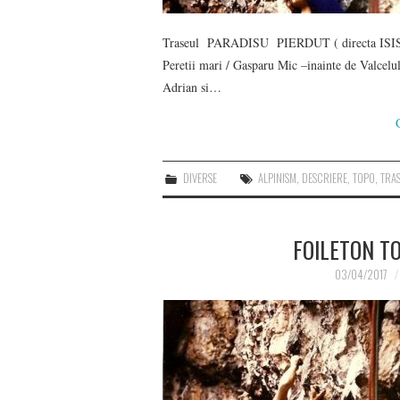
Traseul PARADISU PIERDUT ( directa ISIS 
Peretii mari / Gasparu Mic –inainte de Valcelu
Adrian si…
DIVERSE
ALPINISM
,
DESCRIERE
,
TOPO
,
TRA
FOILETON TO
03/04/2017