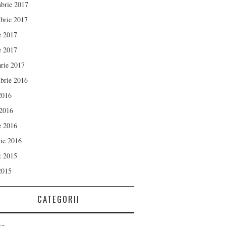
brie 2017
brie 2017
e 2017
e 2017
arie 2017
brie 2016
 2016
 2016
e 2016
rie 2016
t 2015
 2015
CATEGORII
se