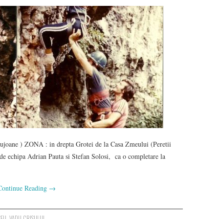
ane ) ZONA : in drepta Grotei de la Casa Zmeului (Peretii
 de echipa Adrian Pauta si Stefan Solosi, ca o completare la
Continue Reading
→
SEU
,
VADU CRISULUI