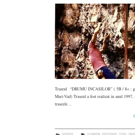
Traseul “DRUMU INCASILOR” ( 5B / 8+ ; gujo
Mari-Vad) Traseul a fost realizat in anul 1997,
traseele…
DIVERSE
ALPINISM
,
DESCRIERE
,
TOPO
,
TRA