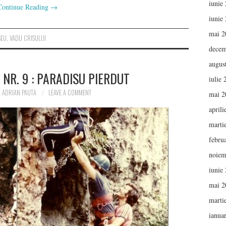
iunie
Continue Reading
→
iunie
mai 2
SEU
,
VADU CRISULUI
decem
augus
 NR. 9 : PARADISU PIERDUT
iulie
ADRIAN PAUTA
LEAVE A COMMENT
mai 2
aprili
marti
febru
noiem
iunie
mai 2
marti
ianua