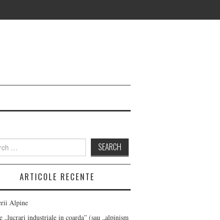
h
ARTICOLE RECENTE
erii Alpine
 „lucrari industriale in coarda” (sau „alpinism