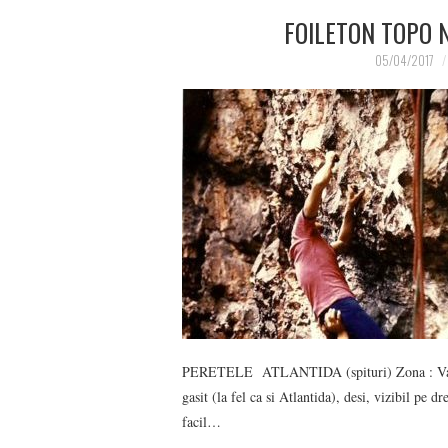
FOILETON TOPO N
05/04/2017
PERETELE ATLANTIDA (spituri) Zona : Vad, 
gasit (la fel ca si Atlantida), desi, vizibil pe d
facil…